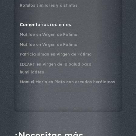
Rótulos similares y distintos.
Comentarios recientes
Matilde
en
Virgen de Fátima
Matilde
en
Virgen de Fátima
Patricia siman
en
Virgen de Fátima
IDIART
en
Virgen de la Salud para
humilladero
Manuel Marín
en
Plato con escudos heráldicos
¿Necesitas más