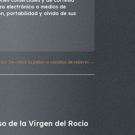
nes comerciales y de cortesía
reo electrónico o medios de
ón, portabilidad y olvido de sus
. De «Abrir la pella» a «azulejo de relieve»
→
so de la Virgen del Rocío