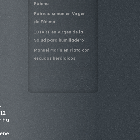
Fátima
Patricia siman
en
Virgen
de Fátima
IDIART
en
Virgen de la
Salud para humilladero
Manuel Marín
en
Plato con
escudos heráldicos
o
 12
e ha
iene