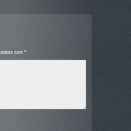
rcados con
*