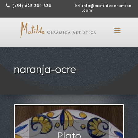

(+34) 625 304 630

info@matildeceramica
.com
naranja-ocre
Plato